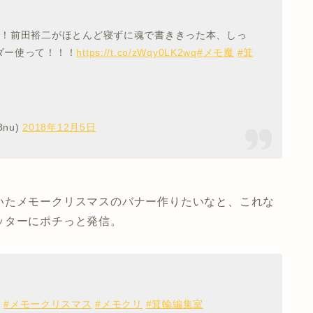
！！前田裕二がほとんど寝ずに魂で書ききった本、しっ
ダー使って！！！
https://t.co/zWqy0LK2wq
#メモ魔
#箕
nu)
2018年12月5日
いたメモークリスマスのバナー作りたいなと、これな
ッターにポチっと発信。
魔
#メモークリスマス
#メモクリ
#箕輪編集室