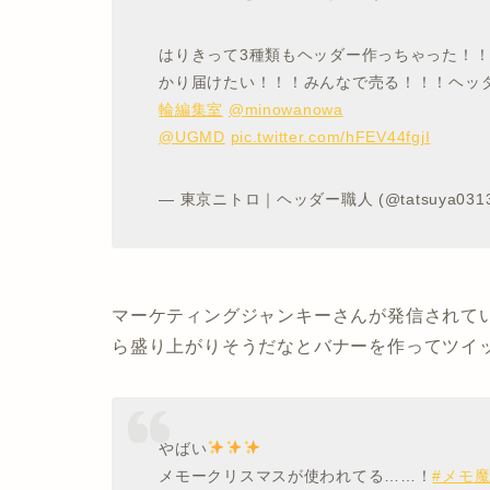
はりきって3種類もヘッダー作っちゃった！
かり届けたい！！！みんなで売る！！！ヘッ
輪編集室
@minowanowa
@UGMD
pic.twitter.com/hFEV44fgjI
— 東京ニトロ｜ヘッダー職人 (@tatsuya0313
マーケティングジャンキーさんが発信されて
ら盛り上がりそうだなとバナーを作ってツイ
やばい
メモークリスマスが使われてる……！
#メモ