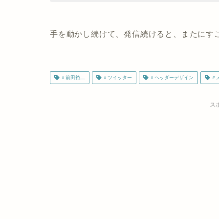
手を動かし続けて、発信続けると、またにす
＃前田裕二
＃ツイッター
＃ヘッダーデザイン
＃
ス