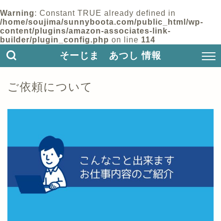
Warning
: Constant TRUE already defined in
/home/soujima/sunnyboota.com/public_html/wp-
content/plugins/amazon-associates-link-
builder/plugin_config.php
on line
114
そーじま あつし 情報
ご依頼について