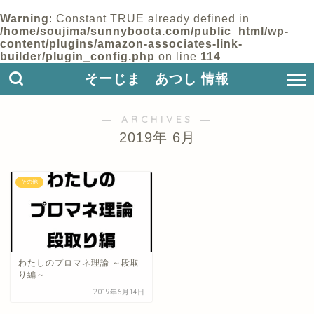
Warning
: Constant TRUE already defined in
/home/soujima/sunnyboota.com/public_html/wp-
content/plugins/amazon-associates-link-
builder/plugin_config.php
on line
114
そーじま あつし 情報
― ARCHIVES ―
2019年 6月
その他
わたしのプロマネ理論 ～段取
り編～
2019年6月14日