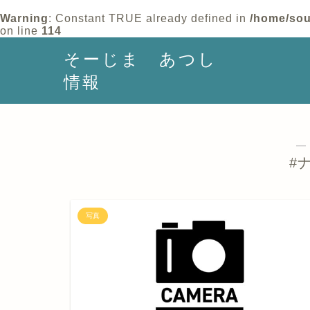
Warning
: Constant TRUE already defined in
/home/sou
on line
114
そーじま あつし
情報
―
#
写真